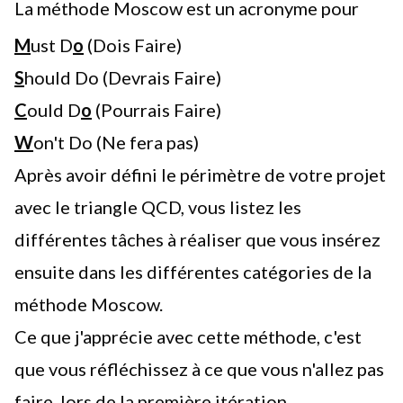
La méthode Moscow est un acronyme pour
M
ust D
o
(Dois Faire)
S
hould Do (Devrais Faire)
C
ould D
o
(Pourrais Faire)
W
on't Do (Ne fera pas)
Après avoir défini le périmètre de votre projet
avec le
triangle QCD
, vous listez les
différentes tâches à réaliser que vous insérez
ensuite dans les différentes catégories de la
méthode Moscow.
Ce que j'apprécie avec cette méthode, c'est
que vous réfléchissez à ce que vous n'allez pas
faire, lors de la première itération.