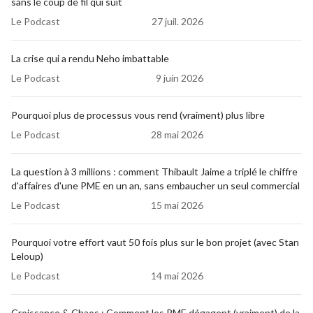
sans le coup de fil qui suit
processus
Comment atteindre des résultats hors 
Le Podcast
27 juil. 2026
norme sans devoir engager de superstars ?
La crise qui a rendu Neho imbattable
Est-ce que les processus utiles permettent 
Le Podcast
9 juin 2026
de conserver les talents plus longtemps 
dans une entreprise ? 
Pourquoi plus de processus vous rend (vraiment) plus libre
Quel est le bon dosage lorsqu'on met en 
Le Podcast
28 mai 2026
place des processus ? 
Résultats ?
La question à 3 millions : comment Thibault Jaime a triplé le chiffre
d'affaires d'une PME en un an, sans embaucher un seul commercial
Le Podcast
15 mai 2026
Pourquoi votre effort vaut 50 fois plus sur le bon projet (avec Stan
Votre histoire.
Leloup)
Le Podcast
14 mai 2026
Votre processus d'entreprise globale (dans 
les grandes lignes, je vous guide en vous 
Croissance & Chaos : Comment les PME dégagent (vraiment) de la