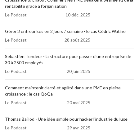
posant des questions).
rentabilité grâce à l’organisation
Un retour d'expérience en lien avec la mise 
Le Podcast
10 déc. 2025
en place d'un processus (ou optimisation 
d'un processus).
Gérer 3 entreprises en 2 jours / semaine - le cas Cédric Watine
Le Podcast
28 août 2025
Votre organisation personnelle.
Diffusion
Sebastien Tondeur - la structure pour passer d'une entreprise de
30 à 2500 employés
Le Podcast
20 juin 2025
Comment maintenir clarté et agilité dans une PME en pleine
croissance : le cas QoQa
Ma 
newsletter
 hebdomadaire (15'000 
Le Podcast
20 mai 2025
lecteurs, 35% taux d'ouverture)
Thomas Baillod - Une idée simple pour hacker l'industrie du luxe
Mes billets de 
blog
 (environ 30'000 
Le Podcast
29 avr. 2025
visiteurs / mois, intéressés par 