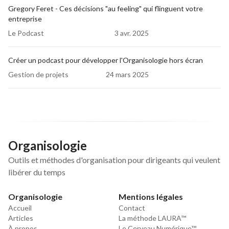
l'organisation et la productivité)
Gregory Feret - Ces décisions "au feeling" qui flinguent votre
entreprise
Ma chaîne 
YouTube
 (18'000 abonnés)
Le Podcast
3 avr. 2025
Dans mes 
opinions
 partagées sur le 
magazine économique Bilan
Créer un podcast pour développer l'Organisologie hors écran
Mon profil 
LinkedIn
 (4500 abonnés)
Gestion de projets
24 mars 2025
Organisologie
Outils et méthodes d'organisation pour dirigeants qui veulent
libérer du temps
Organisologie
Mentions légales
Accueil
Contact
Articles
La méthode LAURA™
À propos
Le Cerveau Numérique™