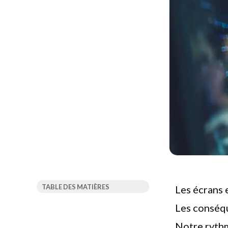
TABLE DES MATIÈRES
Les écrans 
Les conséq
Notre
ryth