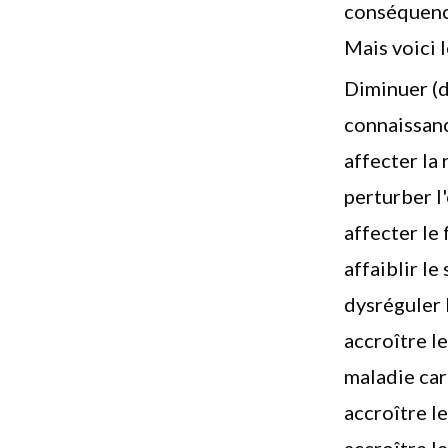
conséquenc
Mais voici 
Diminuer (d
connaissan
affecter la
perturber l
affecter le
affaiblir l
dysréguler 
accroître l
maladie car
accroître l
accroître le