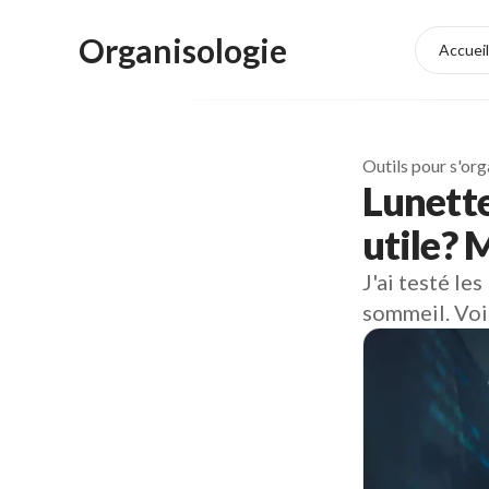
Organisologie
Accueil
Outils pour s'org
Lunette
utile? 
J'ai testé le
sommeil. Voi