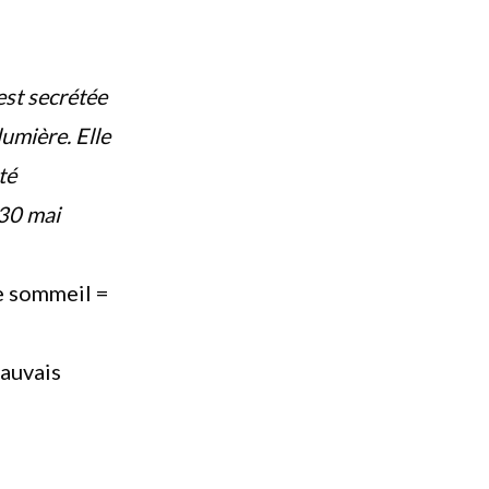
est secrétée
lumière. Elle
té
 30 mai
de sommeil =
mauvais