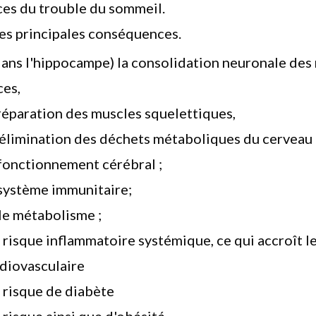
es du trouble du sommeil.
les principales conséquences.
ans l'hippocampe) la consolidation neuronale des
ces,
 réparation des muscles squelettiques,
'élimination des déchets métaboliques du cerveau 
 fonctionnement cérébral ;
e système immunitaire;
le métabolisme ;
e risque inflammatoire systémique, ce qui accroît l
diovasculaire
e risque de diabète
 risque ainsi que d'obésité.