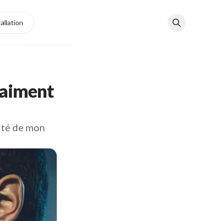
tallation
raiment
lité de mon