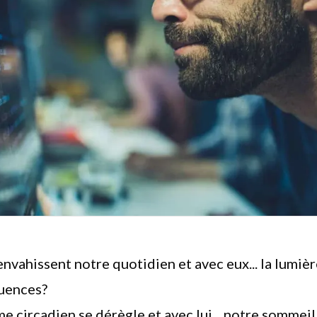
envahissent notre quotidien et avec eux... la lumièr
uences?
me circadien
se dérègle et avec lui... notre sommeil