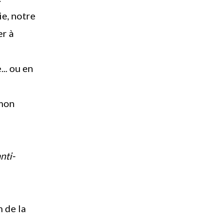
ie, notre
er à
... ou en
 mon
nti-
 de la