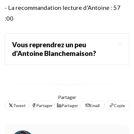
- La recommandation lecture d’Antoine :
57
:00
Vous reprendrez un peu 
d'Antoine Blanchemaison?
Découvrez ses podcasts 
Sa chaîne Youtube
Son blog
Partager
Tweet
Partager
Partager
Email
Copie