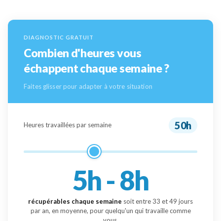
DIAGNOSTIC GRATUIT
Combien d'heures vous
échappent chaque semaine ?
Faites glisser pour adapter à votre situation
50h
Heures travaillées par semaine
5h - 8h
récupérables chaque semaine
soit entre
33
et
49
jours
par an, en moyenne, pour quelqu'un qui travaille comme
vous.